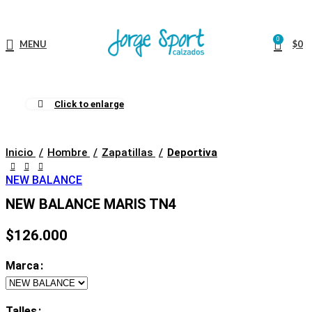
0
MENU
$
0
Click to enlarge
Inicio
Hombre
Zapatillas
Deportiva
NEW BALANCE
NEW BALANCE MARIS TN4
$
126.000
Marca
Talles