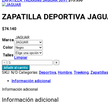
ZAPATILLA TREKKING JAGUAR 3091
$
75.350
ZAPATILLA DEPORTIVA JAGU
$
74.140
JAGUAR
Marca
Color
Talles
Limpiar
Añadir al carrito
SKU:
N/D
Categorías:
Deportiva
,
Hombre
,
Treeking
,
Zapatilla
Información adicional
Información adicional
Información adicional