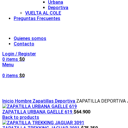
Urbana
Deportiva
VUELTA AL COLE
Preguntas Frecuentes
Quienes somos
Contacto
Login / Register
0
items
$
0
Menu
0
items
$
0
Click to enlarge
Inicio
Hombre
Zapatillas
Deportiva
ZAPATILLA DEPORTIVA 
ZAPATILLA URBANA GAELLE 619
$
64.900
Back to products