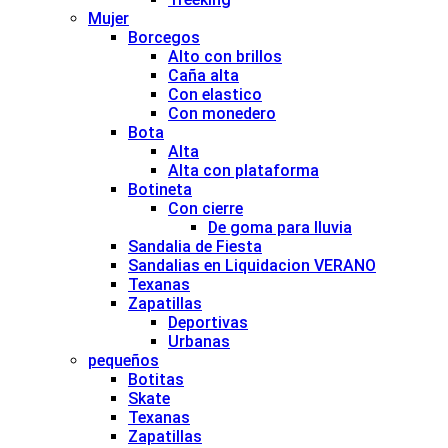
Mujer
Borcegos
Alto con brillos
Caña alta
Con elastico
Con monedero
Bota
Alta
Alta con plataforma
Botineta
Con cierre
De goma para lluvia
Sandalia de Fiesta
Sandalias en Liquidacion VERANO
Texanas
Zapatillas
Deportivas
Urbanas
pequeños
Botitas
Skate
Texanas
Zapatillas