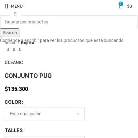
0
MENU
$
0
Click to enlarge
Search
Comience a escribir para ver los productos que está buscando.
Inicio
Ropita
OCEANIC
CONJUNTO PUG
$
135.300
COLOR
TALLES